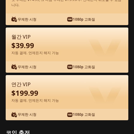
니다.
앱에서 무료로 보기
무제한 시청
1080p 고화질
월간 VIP
$
39.99
자동 결제. 언제든지 해지 가능
무제한 시청
1080p 고화질
에피소드 24 - 권력의 향연 전체 영화
연간 VIP
0-49
50-51
모든 에피소드
$
199.99
자동 결제. 언제든지 해지 가능
24
25
26
27
28
2
무제한 시청
1080p 고화질
코인 충전