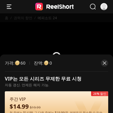
홈
/
권력의 향연
/
에피소드 24
가격
:
잔액
:
60
0
VIP는 모든 시리즈 무제한 무료 시청
유료 에피소드입니다. 시청하시려면
자동 갱신. 언제든 해지 가능.
잠금을 해제해 주세요.
26% 할인
주간 VIP
$
14.99
60
지금 잠금 해제
$
19.99
첫 주에는 $14.99, 그 다음 주에는 $19.99/주. 언제든지 취소할 수 있습