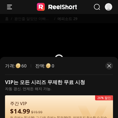
홈
/
꽝인줄 알았던 아빠가
/
에피소드 29
알고 보니 세계 최강 거
물?!
가격
:
잔액
:
60
0
VIP는 모든 시리즈 무제한 무료 시청
유료 에피소드입니다. 시청하시려면
자동 갱신. 언제든 해지 가능.
잠금을 해제해 주세요.
26% 할인
주간 VIP
$
14.99
60
지금 잠금 해제
$
19.99
첫 주에는 $14.99, 그 다음 주에는 $19.99/주. 언제든지 취소할 수 있습