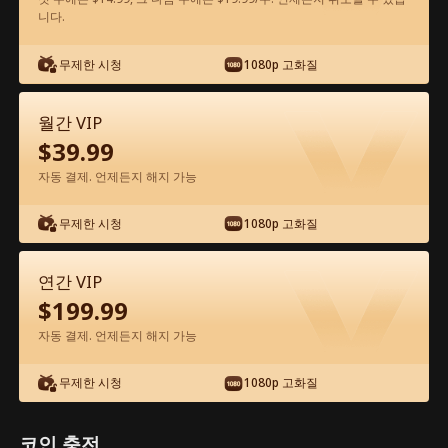
니다.
앱에서 무료로 보기
무제한 시청
1080p 고화질
월간 VIP
$
39.99
자동 결제. 언제든지 해지 가능
무제한 시청
1080p 고화질
에피소드 29 - 꽝인줄 알았던 아빠가 알고
보니 세계 최강 거물?! 전체 영화
연간 VIP
$
199.99
0-49
50-72
모든 에피소드
자동 결제. 언제든지 해지 가능
29
30
31
32
33
3
무제한 시청
1080p 고화질
코인 충전