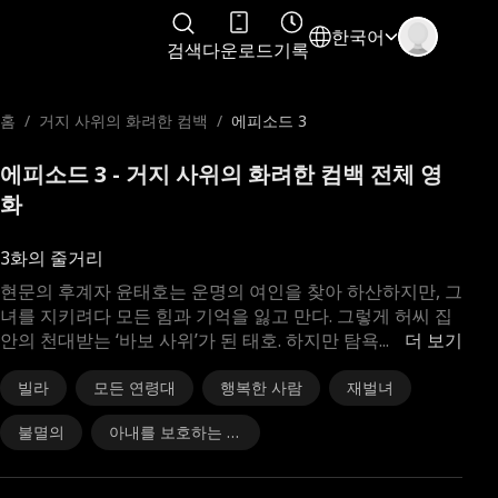
한국어
검색
다운로드
기록
홈
/
거지 사위의 화려한 컴백
/
에피소드 3
에피소드 3 - 거지 사위의 화려한 컴백 전체 영
화
3화의 줄거리
현문의 후계자 윤태호는 운명의 여인을 찾아 하산하지만, 그
녀를 지키려다 모든 힘과 기억을 잃고 만다. 그렇게 허씨 집
안의 천대받는 ‘바보 사위’가 된 태호. 하지만 탐욕
...
더 보기
빌라
모든 연령대
행복한 사람
재벌녀
불멸의
아내를 보호하는 남
편