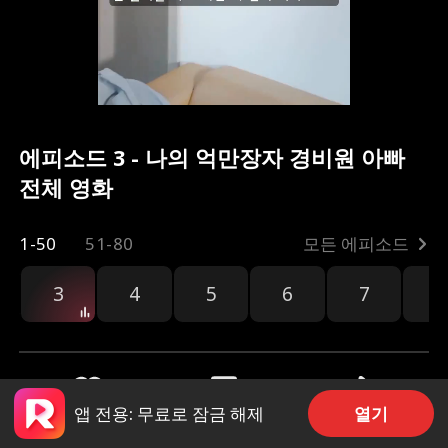
에피소드 3 - 나의 억만장자 경비원 아빠
전체 영화
1-50
51-80
모든 에피소드
3
4
5
6
7
8
열기
앱 전용: 무료로 잠금 해제
공유
2.1k
4.2k