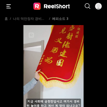
홈
/
나의 억만장자 경비원
/
에피소드 3
아빠