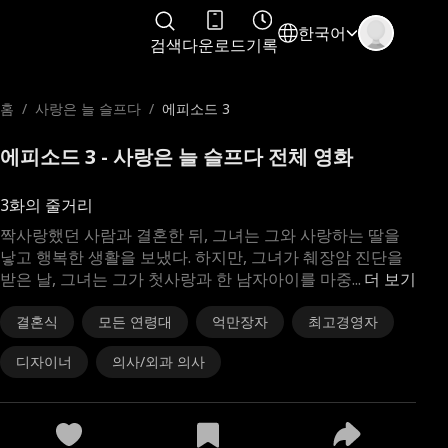
한국어
검색
다운로드
기록
홈
/
사랑은 늘 슬프다
/
에피소드 3
에피소드 3 - 사랑은 늘 슬프다 전체 영화
3화의 줄거리
짝사랑했던 사람과 결혼한 뒤, 그녀는 그와 사랑하는 딸을
낳고 행복한 생활을 보냈다. 하지만, 그녀가 췌장암 진단을
받은 날, 그녀는 그가 첫사랑과 한 남자아이를 마중
...
더 보기
결혼식
모든 연령대
억만장자
최고경영자
디자이너
의사/외과 의사