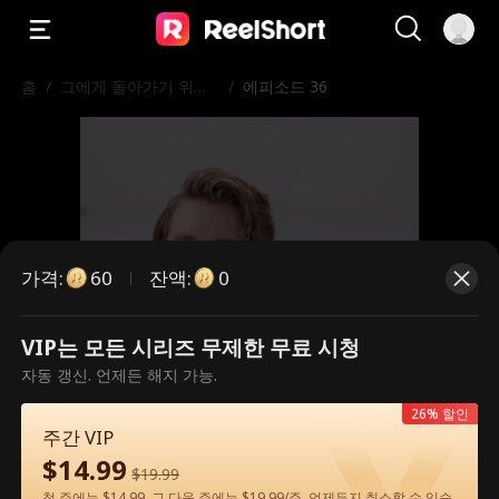
홈
/
그에게 돌아가기 위한
/
에피소드 36
내 길
가격
:
잔액
:
60
0
VIP는 모든 시리즈 무제한 무료 시청
유료 에피소드입니다. 시청하시려면
자동 갱신. 언제든 해지 가능.
잠금을 해제해 주세요.
26% 할인
주간 VIP
$
14.99
$
19.99
60
지금 잠금 해제
첫 주에는 $14.99, 그 다음 주에는 $19.99/주. 언제든지 취소할 수 있습