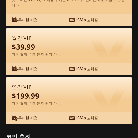
니다.
앱에서 무료로 보기
무제한 시청
1080p 고화질
월간 VIP
$
39.99
자동 결제. 언제든지 해지 가능
무제한 시청
1080p 고화질
에피소드 36 - 그에게 돌아가기 위한 내 길
전체 영화
연간 VIP
$
199.99
0-49
50-72
모든 에피소드
자동 결제. 언제든지 해지 가능
36
37
38
39
40
4
무제한 시청
1080p 고화질
코인 충전