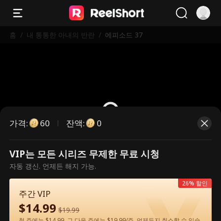
홈
/
내 통통한 아내의 반란
/
에피소드 37
가격
:
잔액
:
60
0
VIP는 모든 시리즈 무제한 무료 시청
유료 에피소드입니다. 시청하시려면
자동 갱신. 언제든 해지 가능.
잠금을 해제해 주세요.
26% 할인
주간 VIP
$
14.99
60
지금 잠금 해제
$
19.99
첫 주에는 $14.99, 그 다음 주에는 $19.99/주. 언제든지 취소할 수 있습