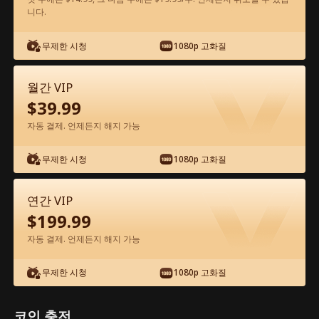
니다.
앱에서 무료로 보기
무제한 시청
1080p 고화질
월간 VIP
$
39.99
자동 결제. 언제든지 해지 가능
무제한 시청
1080p 고화질
에피소드 37 - 내 통통한 아내의 반란 전체
영화
연간 VIP
$
199.99
0-49
50-78
모든 에피소드
자동 결제. 언제든지 해지 가능
37
38
39
40
41
4
무제한 시청
1080p 고화질
코인 충전