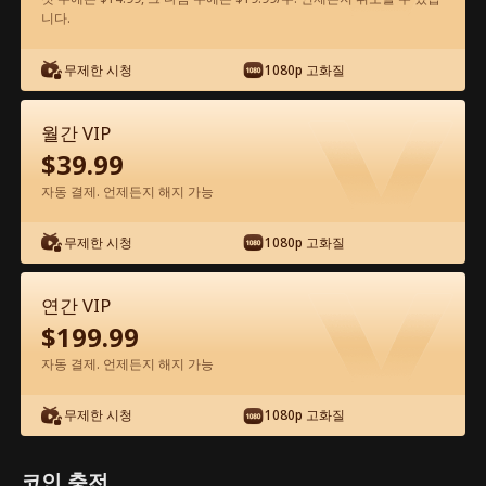
니다.
앱에서 무료로 보기
무제한 시청
1080p 고화질
월간 VIP
$
39.99
자동 결제. 언제든지 해지 가능
무제한 시청
1080p 고화질
에피소드 37 - 사랑은 엑셀을 밟아버렸다
전체 영화
연간 VIP
$
199.99
0-49
50-57
모든 에피소드
자동 결제. 언제든지 해지 가능
37
38
39
40
41
4
무제한 시청
1080p 고화질
코인 충전