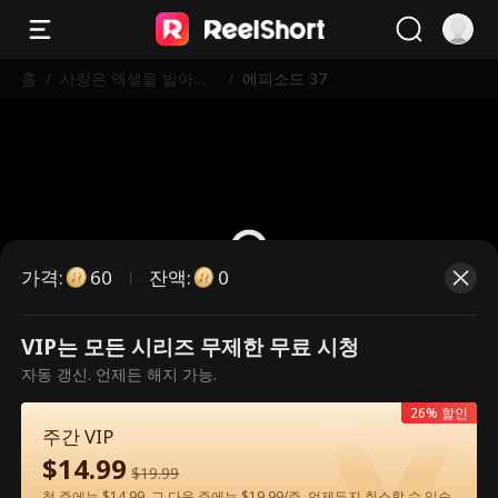
홈
/
사랑은 엑셀을 밟아버
/
에피소드 37
렸다
가격
:
잔액
:
60
0
VIP는 모든 시리즈 무제한 무료 시청
유료 에피소드입니다. 시청하시려면
자동 갱신. 언제든 해지 가능.
잠금을 해제해 주세요.
26% 할인
주간 VIP
$
14.99
60
지금 잠금 해제
$
19.99
첫 주에는 $14.99, 그 다음 주에는 $19.99/주. 언제든지 취소할 수 있습