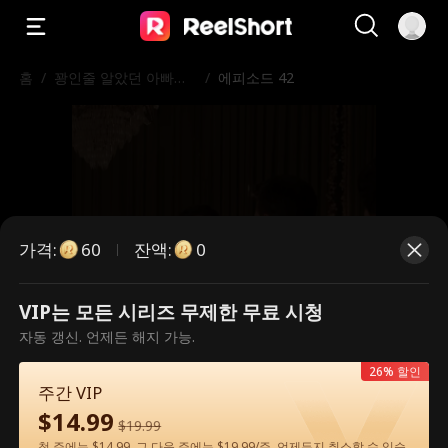
홈
/
꽝인줄 알았던 아빠가
/
에피소드 42
알고 보니 세계 최강 거
물?!
가격
:
잔액
:
60
0
VIP는 모든 시리즈 무제한 무료 시청
유료 에피소드입니다. 시청하시려면
자동 갱신. 언제든 해지 가능.
잠금을 해제해 주세요.
26% 할인
주간 VIP
$
14.99
$
19.99
60
지금 잠금 해제
첫 주에는 $14.99, 그 다음 주에는 $19.99/주. 언제든지 취소할 수 있습