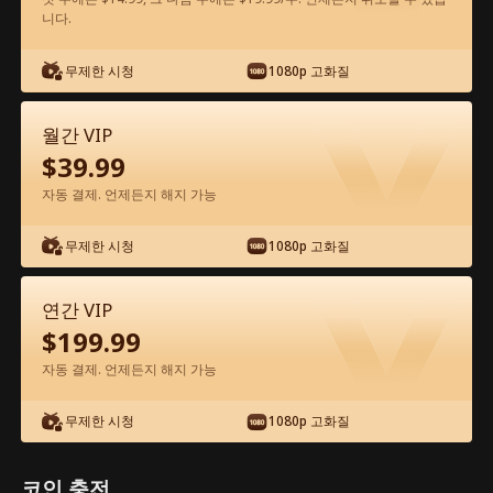
니다.
앱에서 무료로 보기
무제한 시청
1080p 고화질
월간 VIP
$
39.99
자동 결제. 언제든지 해지 가능
무제한 시청
1080p 고화질
에피소드 42 - 꽝인줄 알았던 아빠가 알고
보니 세계 최강 거물?! 전체 영화
연간 VIP
$
199.99
0-49
50-72
모든 에피소드
자동 결제. 언제든지 해지 가능
42
43
44
45
46
4
무제한 시청
1080p 고화질
코인 충전