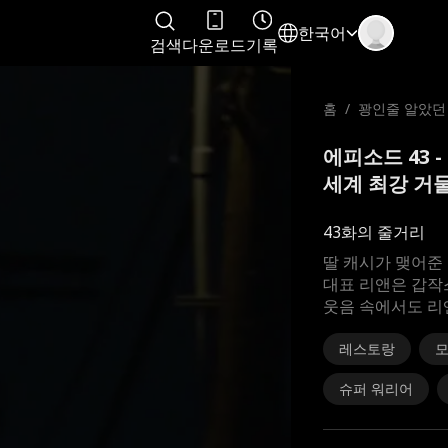
한국어
검색
다운로드
기록
홈
/
꽝인줄 알았던
보니 세계 최강
에피소드 43 
세계 최강 거물
43화의 줄거리
딸 캐시가 맺어준
대표 리앤은 갑작
웃음 속에서도 리
레스토랑
모
슈퍼 워리어