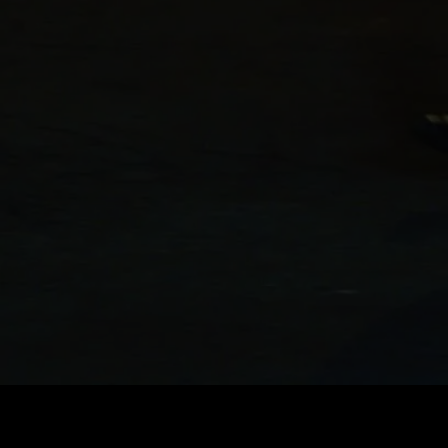
가격
:
잔액
:
60
0