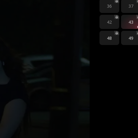
36
37
42
43
48
49