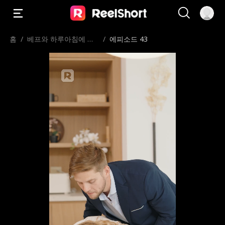
홈
/
베프와 하루아침에 신
/
에피소드 43
혼부부？