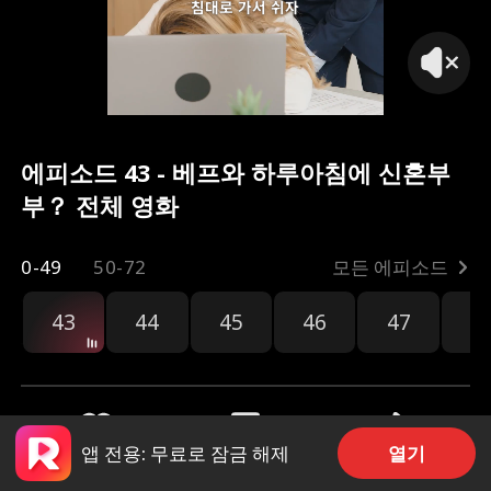
침대로 가서 쉬자
에피소드 43 - 베프와 하루아침에 신혼부
부？ 전체 영화
0-49
50-72
모든 에피소드
43
44
45
46
47
4
열기
앱 전용: 무료로 잠금 해제
공유
800
367