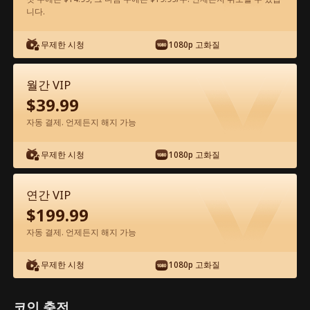
니다.
앱에서 무료로 보기
무제한 시청
1080p 고화질
월간 VIP
$
39.99
자동 결제. 언제든지 해지 가능
무제한 시청
1080p 고화질
에피소드 44 - 꽝인줄 알았던 아빠가 알고
보니 세계 최강 거물?! 전체 영화
연간 VIP
$
199.99
0-49
50-72
모든 에피소드
자동 결제. 언제든지 해지 가능
44
45
46
47
48
4
무제한 시청
1080p 고화질
코인 충전