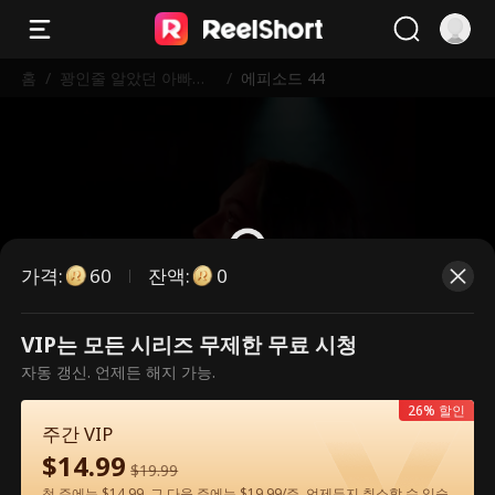
홈
/
꽝인줄 알았던 아빠가
/
에피소드 44
알고 보니 세계 최강 거
물?!
가격
:
잔액
:
60
0
VIP는 모든 시리즈 무제한 무료 시청
유료 에피소드입니다. 시청하시려면
자동 갱신. 언제든 해지 가능.
잠금을 해제해 주세요.
26% 할인
주간 VIP
$
14.99
60
지금 잠금 해제
$
19.99
첫 주에는 $14.99, 그 다음 주에는 $19.99/주. 언제든지 취소할 수 있습