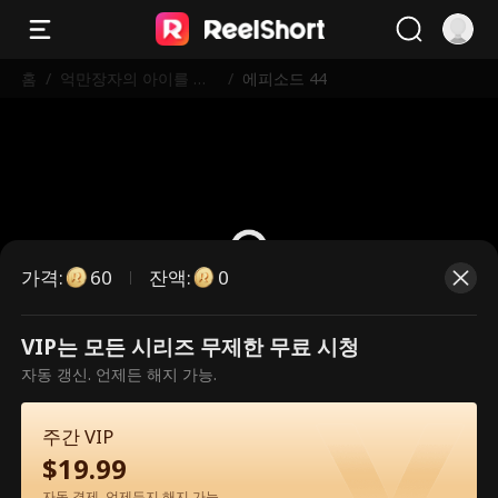
홈
/
억만장자의 아이를 임
/
에피소드 44
신하다
가격
:
잔액
:
60
0
VIP는 모든 시리즈 무제한 무료 시청
유료 에피소드입니다. 시청하시려면
자동 갱신. 언제든 해지 가능.
잠금을 해제해 주세요.
주간 VIP
$
19.99
60
지금 잠금 해제
자동 결제. 언제든지 해지 가능