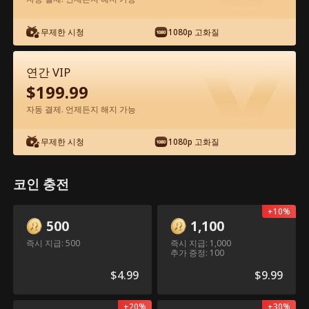
앱에서 무료로 보기
무제한 시청
1080p 고화질
연간 VIP
$
199.99
자동 결제. 언제든지 해지 가능
무제한 시청
1080p 고화질
에피소드 44 - 억만장자의 아이를 임신하
다 전체 영화
코인 충전
+
10
%
0-49
50-67
모든 에피소드
500
1,100
즉시 지급: 500
즉시 지급: 1,000
44
45
46
47
48
4
추가 증정: 100
$
4.99
$
9.99
+
20
%
+
30
%