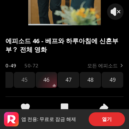
에피소드 46 - 베프와 하루아침에 신혼부
부？ 전체 영화
0-49
50-72
모든 에피소드
44
45
46
47
48
49
공유
711
370
열기
앱 전용: 무료로 잠금 해제