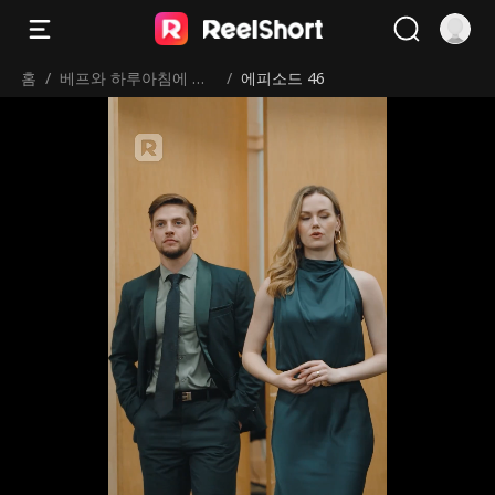
홈
/
베프와 하루아침에 신
/
에피소드 46
혼부부？