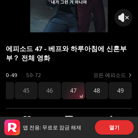
내가 그런 거 아니야
에피소드 47 - 베프와 하루아침에 신혼부
부？ 전체 영화
0-49
50-72
모든 에피소드
44
45
46
47
48
49
열기
앱 전용: 무료로 잠금 해제
공유
629
368