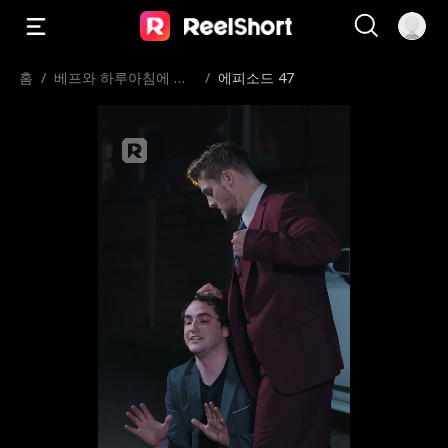
홈
/
베프와 하루아침에 신
/
에피소드 47
혼부부？