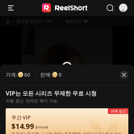
홈
/
꽝인줄 알았던 아빠가
/
에피소드 49
알고 보니 세계 최강 거
물?!
가격
:
잔액
:
60
0
VIP는 모든 시리즈 무제한 무료 시청
유료 에피소드입니다. 시청하시려면
자동 갱신. 언제든 해지 가능.
잠금을 해제해 주세요.
26% 할인
주간 VIP
$
14.99
60
지금 잠금 해제
$
19.99
첫 주에는 $14.99, 그 다음 주에는 $19.99/주. 언제든지 취소할 수 있습