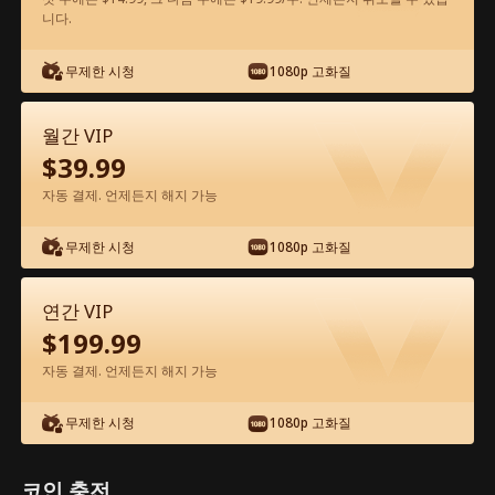
니다.
앱에서 무료로 보기
무제한 시청
1080p 고화질
월간 VIP
$
39.99
자동 결제. 언제든지 해지 가능
무제한 시청
1080p 고화질
에피소드 49 - 꽝인줄 알았던 아빠가 알고
보니 세계 최강 거물?! 전체 영화
연간 VIP
$
199.99
0-49
50-72
모든 에피소드
자동 결제. 언제든지 해지 가능
44
45
46
47
48
49
무제한 시청
1080p 고화질
코인 충전