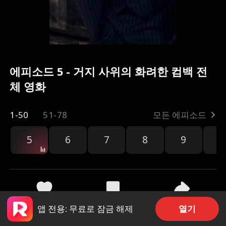
에피소드 5 - 거지 사위의 화려한 컴백 전
체 영화
1-50
51-78
모든 에피소드
5
6
7
8
9
1
공유
1.5k
4.9k
열기
앱 전용: 무료로 잠금 해제