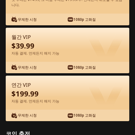
니다.
앱에서 무료로 보기
무제한 시청
1080p 고화질
월간 VIP
$
39.99
자동 결제. 언제든지 해지 가능
무제한 시청
1080p 고화질
에피소드 50 - 권력의 향연 전체 영화
연간 VIP
$
199.99
0-49
50-51
모든 에피소드
자동 결제. 언제든지 해지 가능
1
2
3
4
5
예고편
무제한 시청
1080p 고화질
코인 충전