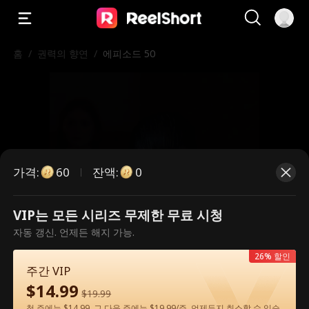
홈
/
권력의 향연
/
에피소드 50
가격
:
잔액
:
60
0
VIP는 모든 시리즈 무제한 무료 시청
유료 에피소드입니다. 시청하시려면
자동 갱신. 언제든 해지 가능.
잠금을 해제해 주세요.
26% 할인
주간 VIP
$
14.99
$
19.99
60
지금 잠금 해제
첫 주에는 $14.99, 그 다음 주에는 $19.99/주. 언제든지 취소할 수 있습