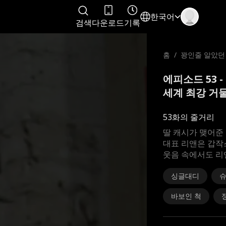
한국어
검색
다운로드
기록
홈
/
꽝인줄 알았던
보니 세계 최강
에피소드 53 
세계 최강 거물
53화의 줄거리
딸 캐시가 맺어준
대표 리앤은 갑작
웃음 속에서도 리
싱글대디
슈
바보인 척