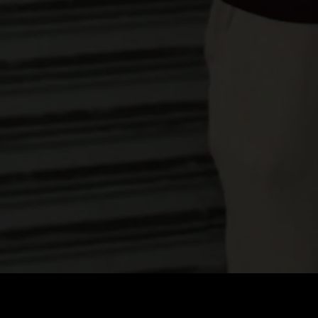
가격
:
잔액
:
60
0