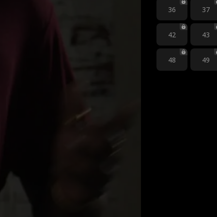
36
37
42
43
48
49