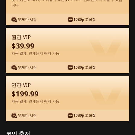
니다.
앱에서 무료로 보기
무제한 시청
1080p 고화질
월간 VIP
$
39.99
자동 결제. 언제든지 해지 가능
무제한 시청
1080p 고화질
에피소드 54 - 악마에게 납치당했다 전체
영화
연간 VIP
$
199.99
0-49
50-57
모든 에피소드
자동 결제. 언제든지 해지 가능
52
53
54
55
56
57
무제한 시청
1080p 고화질
코인 충전