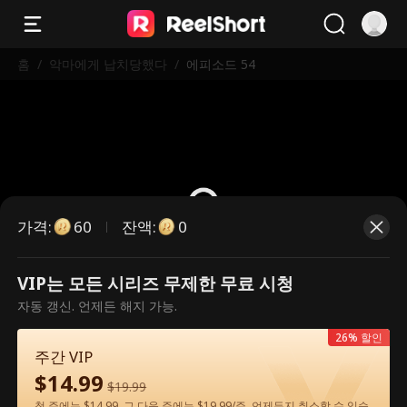
홈
/
악마에게 납치당했다
/
에피소드 54
가격
:
잔액
:
60
0
VIP는 모든 시리즈 무제한 무료 시청
유료 에피소드입니다. 시청하시려면
자동 갱신. 언제든 해지 가능.
잠금을 해제해 주세요.
26% 할인
주간 VIP
$
14.99
60
지금 잠금 해제
$
19.99
첫 주에는 $14.99, 그 다음 주에는 $19.99/주. 언제든지 취소할 수 있습