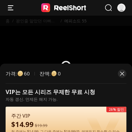
홈
/
꽝인줄 알았던 아빠가
/
에피소드 55
알고 보니 세계 최강 거
물?!
가격
:
잔액
:
60
0
VIP는 모든 시리즈 무제한 무료 시청
유료 에피소드입니다. 시청하시려면
자동 갱신. 언제든 해지 가능.
잠금을 해제해 주세요.
26% 할인
주간 VIP
$
14.99
60
지금 잠금 해제
$
19.99
첫 주에는 $14.99, 그 다음 주에는 $19.99/주. 언제든지 취소할 수 있습