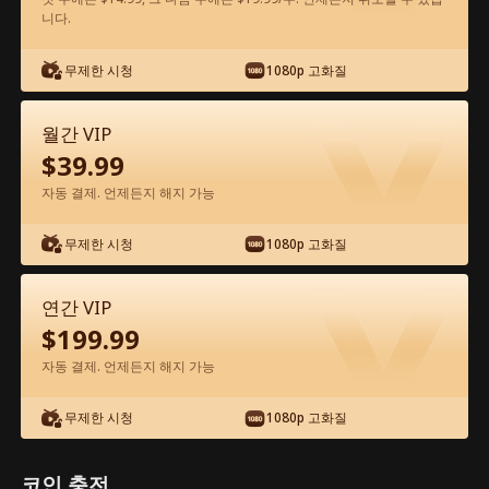
니다.
앱에서 무료로 보기
무제한 시청
1080p 고화질
월간 VIP
$
39.99
자동 결제. 언제든지 해지 가능
무제한 시청
1080p 고화질
에피소드 55 - 꽝인줄 알았던 아빠가 알고
보니 세계 최강 거물?! 전체 영화
연간 VIP
$
199.99
0-49
50-72
모든 에피소드
자동 결제. 언제든지 해지 가능
55
56
57
58
59
6
무제한 시청
1080p 고화질
코인 충전