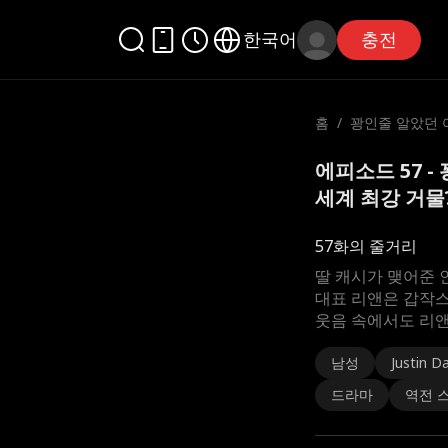
한국어
충전
홈
/
꽝인줄 알았던 
보니 세계 최강 
에피소드 57 
세계 최강 거물?
57화의 줄거리
딸 캐시가 맺어준 
대표 리앤은 갑작스
웃음 속에서도 리앤
남성
Justin Da
드라마
역전 