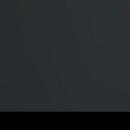
가격
:
잔액
:
60
0