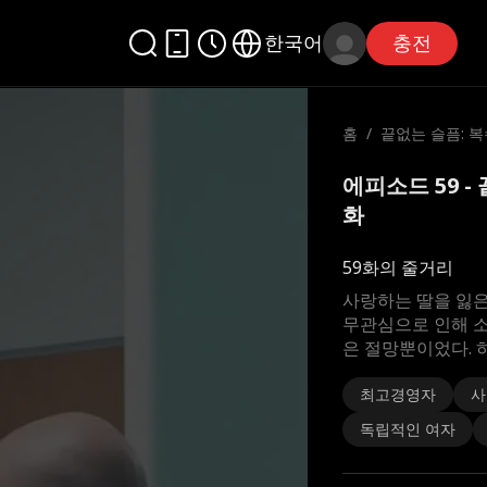
한국어
충전
홈
/
끝없는 슬픔: 
에피소드 59 -
화
59화의 줄거리
사랑하는 딸을 잃은
무관심으로 인해 소
은 절망뿐이었다. 
최고경영자
사
독립적인 여자