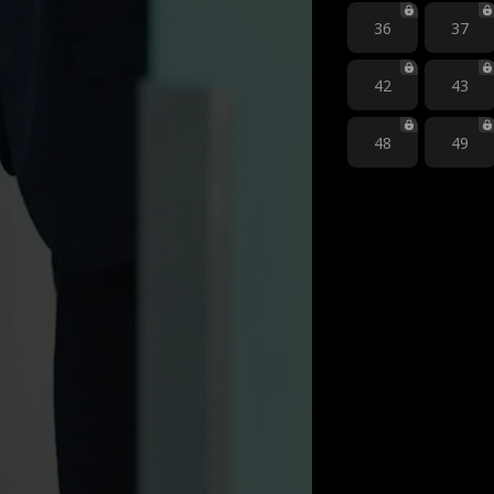
36
37
42
43
48
49