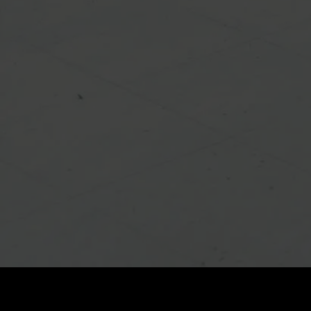
가격
:
잔액
:
60
0