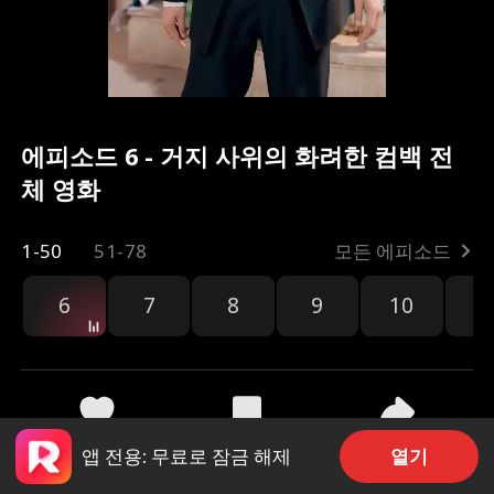
에피소드 6 - 거지 사위의 화려한 컴백 전
체 영화
1-50
51-78
모든 에피소드
6
7
8
9
10
1
공유
2.4k
4.9k
열기
앱 전용: 무료로 잠금 해제