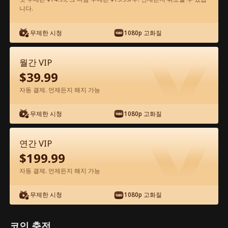
니다.
앱에서 무료로 보기
무제한 시청
1080p 고화질
월간 VIP
$
39.99
자동 결제. 언제든지 해지 가능
무제한 시청
1080p 고화질
에피소드 60 - 꽝인줄 알았던 아빠가 알고
보니 세계 최강 거물?! 전체 영화
연간 VIP
$
199.99
0-49
50-72
모든 에피소드
자동 결제. 언제든지 해지 가능
60
61
62
63
64
6
무제한 시청
1080p 고화질
코인 충전