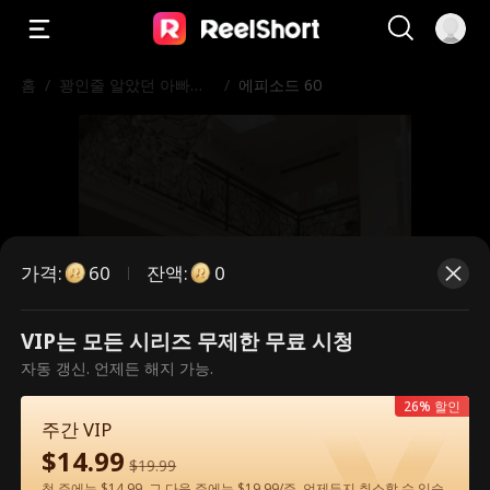
홈
/
꽝인줄 알았던 아빠가
/
에피소드 60
알고 보니 세계 최강 거
물?!
가격
:
잔액
:
60
0
VIP는 모든 시리즈 무제한 무료 시청
유료 에피소드입니다. 시청하시려면
자동 갱신. 언제든 해지 가능.
잠금을 해제해 주세요.
26% 할인
주간 VIP
$
14.99
$
19.99
60
지금 잠금 해제
첫 주에는 $14.99, 그 다음 주에는 $19.99/주. 언제든지 취소할 수 있습