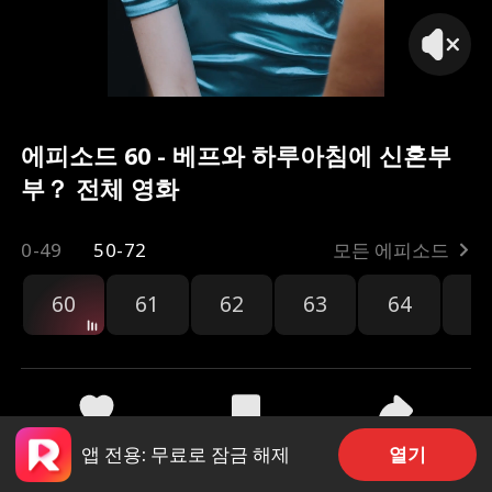
에피소드 60 - 베프와 하루아침에 신혼부
부？ 전체 영화
0-49
50-72
모든 에피소드
60
61
62
63
64
6
공유
653
370
열기
앱 전용: 무료로 잠금 해제