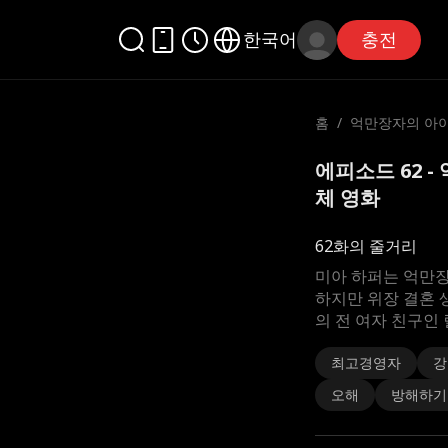
한국어
충전
홈
/
억만장자의 아
에피소드 62 
체 영화
62화의 줄거리
미아 하퍼는 억만장
하지만 위장 결혼 
의 전 여자 친구인
최고경영자
강
오해
방해하기