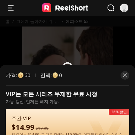
홈
/
그에게 돌아가기 위한
/
에피소드 63
내 길
가격
:
잔액
:
60
0
VIP는 모든 시리즈 무제한 무료 시청
유료 에피소드입니다. 시청하시려면
자동 갱신. 언제든 해지 가능.
잠금을 해제해 주세요.
26% 할인
주간 VIP
$
14.99
60
지금 잠금 해제
$
19.99
첫 주에는 $14.99, 그 다음 주에는 $19.99/주. 언제든지 취소할 수 있습