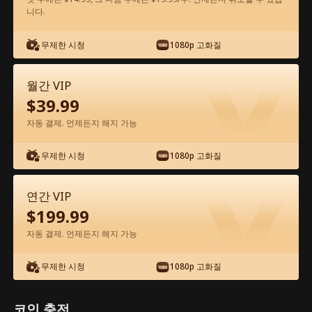
니다.
앱에서 무료로 보기
무제한 시청
1080p 고화질
월간 VIP
$
39.99
자동 결제. 언제든지 해지 가능
무제한 시청
1080p 고화질
에피소드 63 - 그에게 돌아가기 위한 내 길
전체 영화
연간 VIP
$
199.99
0-49
50-72
모든 에피소드
자동 결제. 언제든지 해지 가능
63
64
65
66
67
6
무제한 시청
1080p 고화질
코인 충전