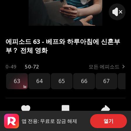
에피소드 63 - 베프와 하루아침에 신혼부
부？ 전체 영화
0-49
50-72
모든 에피소드
63
64
65
66
67
6
공유
546
368
열기
앱 전용: 무료로 잠금 해제