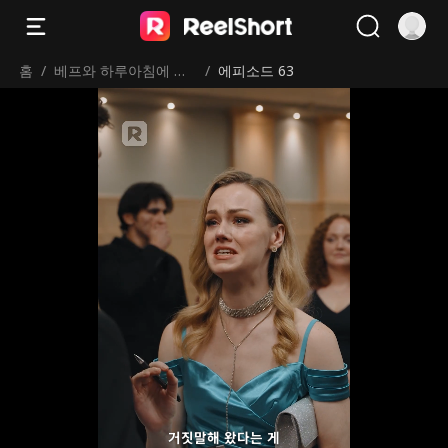
홈
/
베프와 하루아침에 신
/
에피소드 63
혼부부？
너무 큰 상처였어