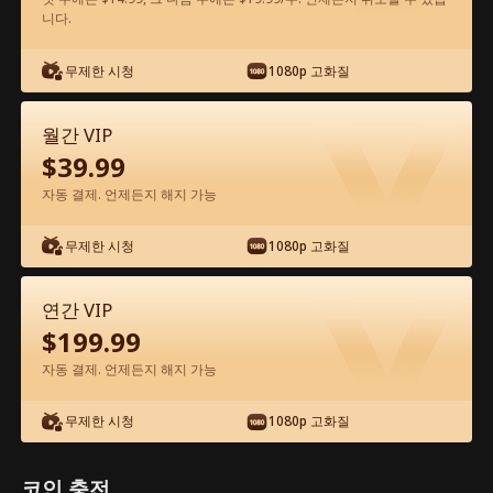
니다.
앱에서 무료로 보기
무제한 시청
1080p 고화질
월간 VIP
$
39.99
자동 결제. 언제든지 해지 가능
무제한 시청
1080p 고화질
에피소드 63 - 억만장자 상속녀의 이중생
활 전체 영화
연간 VIP
$
199.99
0-49
50-70
모든 에피소드
자동 결제. 언제든지 해지 가능
63
64
65
66
67
6
무제한 시청
1080p 고화질
코인 충전