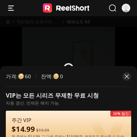
홈
/
억만장자 상속녀의 이
/
에피소드 63
중생활
가격
:
잔액
:
60
0
VIP는 모든 시리즈 무제한 무료 시청
유료 에피소드입니다. 시청하시려면
자동 갱신. 언제든 해지 가능.
잠금을 해제해 주세요.
26% 할인
주간 VIP
$
14.99
60
지금 잠금 해제
$
19.99
첫 주에는 $14.99, 그 다음 주에는 $19.99/주. 언제든지 취소할 수 있습