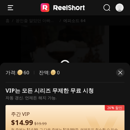
홈
/
꽝인줄 알았던 아빠가
/
에피소드 64
알고 보니 세계 최강 거
물?!
가격
:
잔액
:
60
0
VIP는 모든 시리즈 무제한 무료 시청
유료 에피소드입니다. 시청하시려면
자동 갱신. 언제든 해지 가능.
잠금을 해제해 주세요.
26% 할인
주간 VIP
$
14.99
60
지금 잠금 해제
$
19.99
첫 주에는 $14.99, 그 다음 주에는 $19.99/주. 언제든지 취소할 수 있습