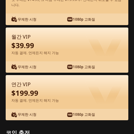
니다.
앱에서 무료로 보기
무제한 시청
1080p 고화질
월간 VIP
$
39.99
자동 결제. 언제든지 해지 가능
무제한 시청
1080p 고화질
에피소드 64 - 꽝인줄 알았던 아빠가 알고
보니 세계 최강 거물?! 전체 영화
연간 VIP
$
199.99
0-49
50-72
모든 에피소드
자동 결제. 언제든지 해지 가능
64
65
66
67
68
6
무제한 시청
1080p 고화질
코인 충전