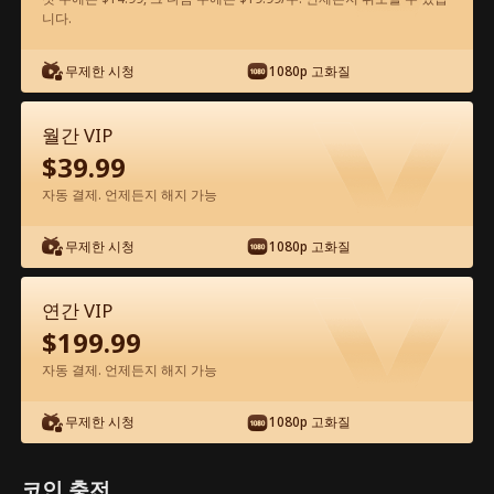
니다.
앱에서 무료로 보기
무제한 시청
1080p 고화질
월간 VIP
$
39.99
자동 결제. 언제든지 해지 가능
무제한 시청
1080p 고화질
에피소드 67 - 꽝인줄 알았던 아빠가 알고
보니 세계 최강 거물?! 전체 영화
연간 VIP
$
199.99
0-49
50-72
모든 에피소드
자동 결제. 언제든지 해지 가능
67
68
69
70
71
7
무제한 시청
1080p 고화질
코인 충전