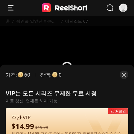
홈
/
꽝인줄 알았던 아빠가
/
에피소드 67
알고 보니 세계 최강 거
물?!
가격
:
잔액
:
60
0
VIP는 모든 시리즈 무제한 무료 시청
유료 에피소드입니다. 시청하시려면
자동 갱신. 언제든 해지 가능.
잠금을 해제해 주세요.
26% 할인
주간 VIP
$
14.99
60
지금 잠금 해제
$
19.99
첫 주에는 $14.99, 그 다음 주에는 $19.99/주. 언제든지 취소할 수 있습