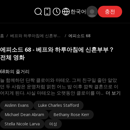
한국어
충전
홈
/
베프와 하루아침에 신혼부
/
에피소드 68
부？
에피소드 68 - 베프와 하루아침에 신혼부부？
전체 영화
68화의 줄거리
늘 함께하던 단짝 클로이와 마테오. 그저 친구일 줄만 알았
던 두 사람은 운명처럼 얽힌 어느 밤 이후 깜짝 결혼으로 이
어지게 된다. 사실 마테오는 오랫동안 클로이를 마
...
더 보기
Aislinn Evans
Luke Charles Stafford
Michael Dean Abram
Bethany Rose Kerr
Stella Nicole Larva
여성