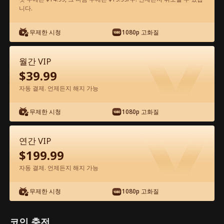
니다.
앱에서 무료로 보기
무제한 시청
1080p 고화질
월간 VIP
$
39.99
자동 결제. 언제든지 해지 가능
무제한 시청
1080p 고화질
에피소드 69 - 꽝인줄 알았던 아빠가 알고
보니 세계 최강 거물?! 전체 영화
연간 VIP
$
199.99
0-49
50-72
모든 에피소드
자동 결제. 언제든지 해지 가능
67
68
69
70
71
72
무제한 시청
1080p 고화질
코인 충전