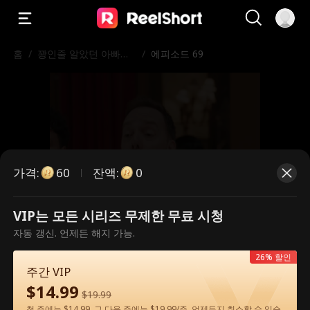
홈
/
꽝인줄 알았던 아빠가
/
에피소드 69
알고 보니 세계 최강 거
물?!
가격
:
잔액
:
60
0
VIP는 모든 시리즈 무제한 무료 시청
유료 에피소드입니다. 시청하시려면
자동 갱신. 언제든 해지 가능.
잠금을 해제해 주세요.
26% 할인
주간 VIP
$
14.99
$
19.99
60
지금 잠금 해제
첫 주에는 $14.99, 그 다음 주에는 $19.99/주. 언제든지 취소할 수 있습