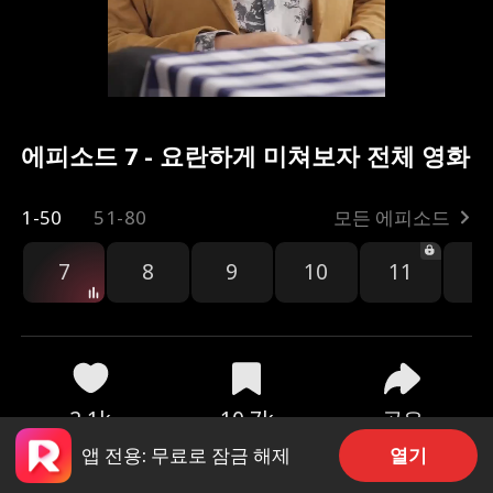
에피소드 7 - 요란하게 미쳐보자 전체 영화
1-50
51-80
모든 에피소드
7
8
9
10
11
1
공유
2.1k
10.7k
열기
앱 전용: 무료로 잠금 해제