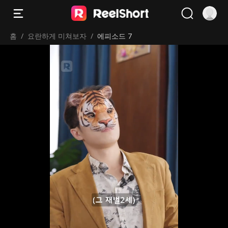
홈
/
요란하게 미쳐보자
/
에피소드 7