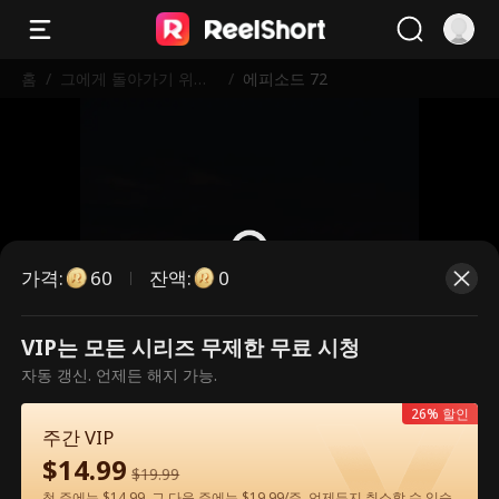
홈
/
그에게 돌아가기 위한
/
에피소드 72
내 길
가격
:
잔액
:
60
0
VIP는 모든 시리즈 무제한 무료 시청
유료 에피소드입니다. 시청하시려면
자동 갱신. 언제든 해지 가능.
잠금을 해제해 주세요.
26% 할인
주간 VIP
$
14.99
60
지금 잠금 해제
$
19.99
첫 주에는 $14.99, 그 다음 주에는 $19.99/주. 언제든지 취소할 수 있습