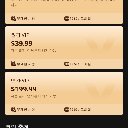
니다.
앱에서 무료로 보기
무제한 시청
1080p 고화질
월간 VIP
$
39.99
자동 결제. 언제든지 해지 가능
무제한 시청
1080p 고화질
에피소드 72 - 그에게 돌아가기 위한 내 길
전체 영화
연간 VIP
$
199.99
0-49
50-72
모든 에피소드
자동 결제. 언제든지 해지 가능
67
68
69
70
71
72
무제한 시청
1080p 고화질
코인 충전