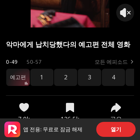
악마에게 납치당했다의 예고편 전체 영화
0-49
50-57
모든 에피소드
1
2
3
4
5
예고편
공유
7.9k
126.5k
열기
앱 전용: 무료로 잠금 해제