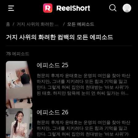
홈
/
거지 사위의 화려한 컴
/
모든 에피소드
백
거지 사위의 화려한 컴백의 모든 에피소드
78
에피소드
에피소드 25
현문의 후계자 윤태호는 운명의 여인을 찾아 하산
하지만, 그녀를 지키려다 모든 힘과 기억을 잃고
만다. 그렇게 허씨 집안의 천대받는 ‘바보 사위’가
된 태호. 하지만 탐욕에 눈이 먼 허씨 일가는 아내
허수민에게 강제 재혼을 강요한다. 절체절명의 순
간, 봉인되었던 기억과 힘이 깨어난 태호. 자신을
끝까지 지켜준 수민을 위해 그는 다시 ‘바보’를 연
에피소드 26
기하며, 그녀를 괴롭힌 이들에게 처절한 복수를 시
작한다.
현문의 후계자 윤태호는 운명의 여인을 찾아 하산
하지만, 그녀를 지키려다 모든 힘과 기억을 잃고
만다. 그렇게 허씨 집안의 천대받는 ‘바보 사위’가