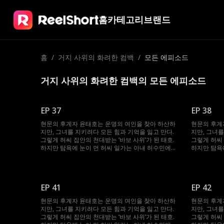
홈
카테고리
브랜드
홈
/
거지 사위의 화려한 컴백
/
모든 에피소드
거지 사위의 화려한 컴백의 모든 에피소드
EP 37
EP 38
현문의 후계자 윤태호는 운명의 여인을 찾아 하산하
현문의 후계
지만, 그녀를 지키려다 모든 힘과 기억을 잃고 만다.
지만, 그녀를
그렇게 허씨 집안의 천대받는 ‘바보 사위’가 된 태호.
그렇게 허씨 
하지만 탐욕에 눈이 먼 허씨 일가는 아내 허수민에게
하지만 탐욕
강제 재혼을 강요한다. 절체절명의 순간, 봉인되었던
강제 재혼을
기억과 힘이 깨어난 태호. 자신을 끝까지 지켜준 수민
기억과 힘이
을 위해 그는 다시 ‘바보’를 연기하며, 그녀를 괴롭힌
을 위해 그는
이들에게 처절한 복수를 시작한다.
이들에게 처
EP 41
EP 42
현문의 후계자 윤태호는 운명의 여인을 찾아 하산하
현문의 후계
지만, 그녀를 지키려다 모든 힘과 기억을 잃고 만다.
지만, 그녀를
그렇게 허씨 집안의 천대받는 ‘바보 사위’가 된 태호.
그렇게 허씨 