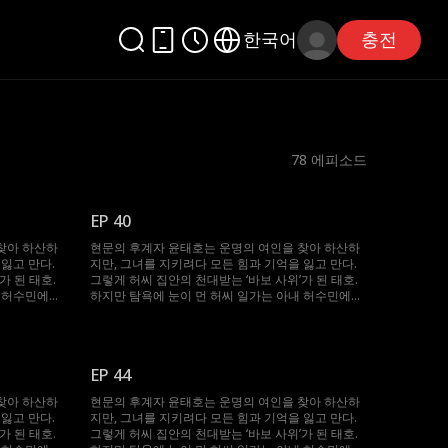
한국어
충전
78
에피소드
EP 40
찾아 하산하
현문의 후계자 윤태호는 운명의 여인을 찾아 하산하
잃고 만다.
지만, 그녀를 지키려다 모든 힘과 기억을 잃고 만다.
가 된 태호.
그렇게 허씨 집안의 천대받는 ‘바보 사위’가 된 태호.
내 허수민에게
하지만 탐욕에 눈이 먼 허씨 일가는 아내 허수민에게
, 봉인되었던
강제 재혼을 강요한다. 절체절명의 순간, 봉인되었던
 지켜준 수민
기억과 힘이 깨어난 태호. 자신을 끝까지 지켜준 수민
그녀를 괴롭힌
을 위해 그는 다시 ‘바보’를 연기하며, 그녀를 괴롭힌
이들에게 처절한 복수를 시작한다.
EP 44
찾아 하산하
현문의 후계자 윤태호는 운명의 여인을 찾아 하산하
잃고 만다.
지만, 그녀를 지키려다 모든 힘과 기억을 잃고 만다.
가 된 태호.
그렇게 허씨 집안의 천대받는 ‘바보 사위’가 된 태호.