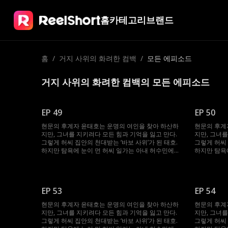
홈
카테고리
브랜드
홈
/
거지 사위의 화려한 컴백
/
모든 에피소드
거지 사위의 화려한 컴백의 모든 에피소드
EP 49
EP 50
현문의 후계자 윤태호는 운명의 여인을 찾아 하산하
현문의 후계
지만, 그녀를 지키려다 모든 힘과 기억을 잃고 만다.
지만, 그녀를
그렇게 허씨 집안의 천대받는 ‘바보 사위’가 된 태호.
그렇게 허씨 
하지만 탐욕에 눈이 먼 허씨 일가는 아내 허수민에게
하지만 탐욕
강제 재혼을 강요한다. 절체절명의 순간, 봉인되었던
강제 재혼을
기억과 힘이 깨어난 태호. 자신을 끝까지 지켜준 수민
기억과 힘이
을 위해 그는 다시 ‘바보’를 연기하며, 그녀를 괴롭힌
을 위해 그는
이들에게 처절한 복수를 시작한다.
이들에게 처
EP 53
EP 54
현문의 후계자 윤태호는 운명의 여인을 찾아 하산하
현문의 후계
지만, 그녀를 지키려다 모든 힘과 기억을 잃고 만다.
지만, 그녀를
그렇게 허씨 집안의 천대받는 ‘바보 사위’가 된 태호.
그렇게 허씨 