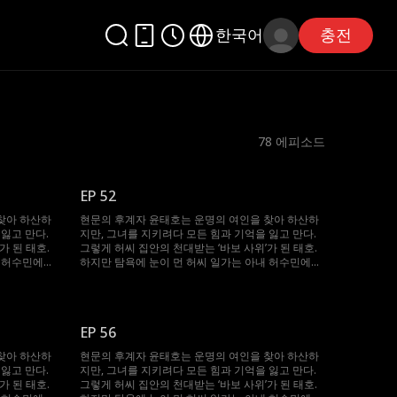
한국어
충전
78
에피소드
EP 52
찾아 하산하
현문의 후계자 윤태호는 운명의 여인을 찾아 하산하
잃고 만다.
지만, 그녀를 지키려다 모든 힘과 기억을 잃고 만다.
가 된 태호.
그렇게 허씨 집안의 천대받는 ‘바보 사위’가 된 태호.
내 허수민에게
하지만 탐욕에 눈이 먼 허씨 일가는 아내 허수민에게
, 봉인되었던
강제 재혼을 강요한다. 절체절명의 순간, 봉인되었던
 지켜준 수민
기억과 힘이 깨어난 태호. 자신을 끝까지 지켜준 수민
그녀를 괴롭힌
을 위해 그는 다시 ‘바보’를 연기하며, 그녀를 괴롭힌
이들에게 처절한 복수를 시작한다.
EP 56
찾아 하산하
현문의 후계자 윤태호는 운명의 여인을 찾아 하산하
잃고 만다.
지만, 그녀를 지키려다 모든 힘과 기억을 잃고 만다.
가 된 태호.
그렇게 허씨 집안의 천대받는 ‘바보 사위’가 된 태호.