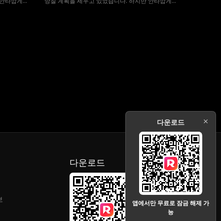
 안타깝게도
망칠 계획을 세우고 있었습니다. 하지만 안타깝게도
 짝이 흑구
구미호의 일생에 단 한명뿐이라는 운명의 짝이 흑구
니다. 서로를
미호의 수장 현동주라는 사실을 알게 됩니다. 서로를
다. 그러던
미워하는 린과 현동주는 서로를 거부합니다. 그러던
의 짝으로 선
중 백구미호의 수장 백도윤이 린을 운명의 짝으로 선
다고 선언합
택하자 현동주는 갑자기 린과 결혼하겠다고 선언합
?
니다. 과연 린의 운명의 짝은 누가 될까요?
다운로드
다운로드
보
앱에서만 무료로 잠금 해제 가
능