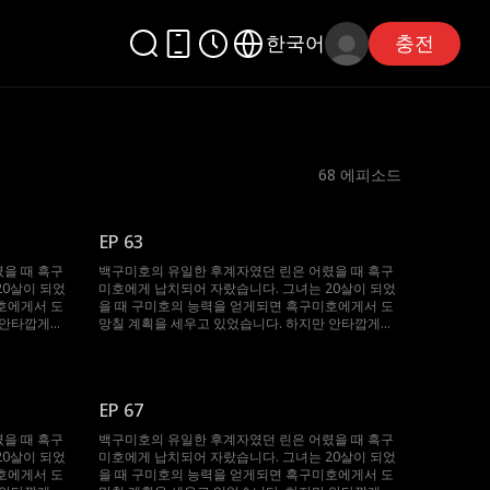
한국어
충전
68
에피소드
EP 63
을 때 흑구
백구미호의 유일한 후계자였던 린은 어렸을 때 흑구
20살이 되었
미호에게 납치되어 자랐습니다. 그녀는 20살이 되었
호에게서 도
을 때 구미호의 능력을 얻게되면 흑구미호에게서 도
 안타깝게도
망칠 계획을 세우고 있었습니다. 하지만 안타깝게도
 짝이 흑구
구미호의 일생에 단 한명뿐이라는 운명의 짝이 흑구
니다. 서로를
미호의 수장 현동주라는 사실을 알게 됩니다. 서로를
다. 그러던
미워하는 린과 현동주는 서로를 거부합니다. 그러던
의 짝으로 선
중 백구미호의 수장 백도윤이 린을 운명의 짝으로 선
EP 67
다고 선언합
택하자 현동주는 갑자기 린과 결혼하겠다고 선언합
?
니다. 과연 린의 운명의 짝은 누가 될까요?
을 때 흑구
백구미호의 유일한 후계자였던 린은 어렸을 때 흑구
20살이 되었
미호에게 납치되어 자랐습니다. 그녀는 20살이 되었
호에게서 도
을 때 구미호의 능력을 얻게되면 흑구미호에게서 도