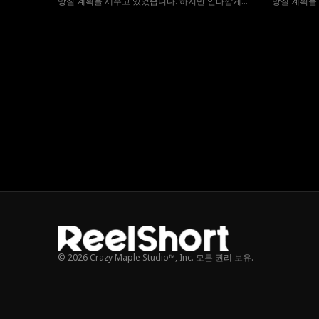
망칠 계획을 세우고 있었습니다. 하지만 안타깝게도
망칠 계획을
구미호의 일생에 단 한명뿐이라는 운명의 짝이 흑구
구미호의 일
미호의 수장 현동주라는 사실을 알게 됩니다. 서로를
미호의 수장
미워하는 린과 현동주는 서로를 거부합니다. 그러던
미워하는 린
중 백구미호의 수장 백도윤이 린을 운명의 짝으로 선
중 백구미호
택하자 현동주는 갑자기 린과 결혼하겠다고 선언합
택하자 현동
니다. 과연 린의 운명의 짝은 누가 될까요?
니다. 과연 
© 2026 Crazy Maple Studio™, Inc. 모든 권리 보유.