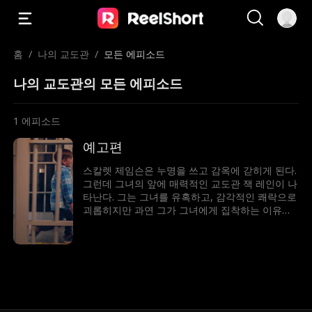
홈
/
나의 교도관
/
모든 에피소드
나의 교도관의 모든 에피소드
1
에피소드
예고편
스칼렛 제임슨은 누명을 쓰고 감옥에 갇히게 된다.
그런데 그녀의 앞에 매력적인 교도관 잭 레인이 나
타난다. 그는 그녀를 유혹하고, 감각적인 쾌락으로
괴롭히지만 과연 그가 그녀에게 집착하는 이유는
단순한 욕망일까, 아니면 더 어두운 비밀이 숨어
있을까?