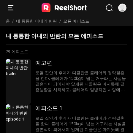
홈
/
내 통통한 아내의 반란
/
모든 에피소드
내 통통한 아내의 반란의 모든 에피소드
79
에피소드
예고편
로열 집안의 후계자 디클란은 클레어와 정략결혼
을 한다. 클레어가 150kg이 넘는 거구라는 사실을
결혼식이 되어서야 알게된 디클란은 마지못해 결
혼생활을 시작하고, 클레어의 일방적인 사랑에 스
트레스를 받으며 결국 외모를 비난하는 심한 말을
하게 되는데. 이에 상처 입은 클레어는 복수를 위
해 지독한 다이어트 끝에 아름다운 모습으로 다시
에피소드 1
디클란의 앞에 나타나게 된다. 디클란에게 집착하
는 빅토리아의 방해 공작에도 둘은 서로에 대한 오
로열 집안의 후계자 디클란은 클레어와 정략결혼
해를 깨닫고 디클란의 비밀을 클레어가 알게 되면
을 한다. 클레어가 150kg이 넘는 거구라는 사실을
서 서로에 대한 진심을 표현하게 된다.
결혼식이 되어서야 알게된 디클란은 마지못해 결