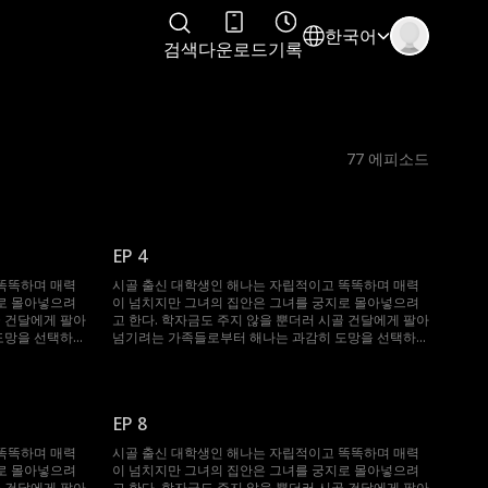
한국어
검색
다운로드
기록
77
에피소드
EP 4
똑똑하며 매력
시골 출신 대학생인 해나는 자립적이고 똑똑하며 매력
로 몰아넣으려
이 넘치지만 그녀의 집안은 그녀를 궁지로 몰아넣으려
골 건달에게 팔아
고 한다. 학자금도 주지 않을 뿐더러 시골 건달에게 팔아
도망을 선택하였
넘기려는 가족들로부터 해나는 과감히 도망을 선택하였
에 올라타게 되
고, 도망치던 도중 우연히 억만장자의 차에 올라타게 되
 승후였지만 해
어 승후를 만난다. 여자를 항상 멀리하던 승후였지만 해
후 해나와 운명같
나를 보자마자 사랑에 빠지게 되고, 그 후 해나와 운명같
해가 생겨 갈라
이 다시 만나 하룻밤을 같이 보내지만 오해가 생겨 갈라
EP 8
신하였다는 걸 알
지게 된다. 그러나 한 달 뒤, 해나가 임신하였다는 걸 알
되는데...
게 되면서 운명은 또다시 그들을 이어놓게 되는데...
똑똑하며 매력
시골 출신 대학생인 해나는 자립적이고 똑똑하며 매력
로 몰아넣으려
이 넘치지만 그녀의 집안은 그녀를 궁지로 몰아넣으려
골 건달에게 팔아
고 한다. 학자금도 주지 않을 뿐더러 시골 건달에게 팔아