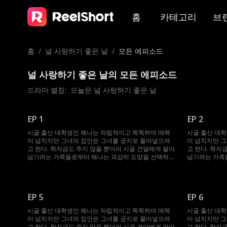
홈
카테고리
브
홈
/
널 사랑하기 좋은 날
/
모든 에피소드
널 사랑하기 좋은 날의 모든 에피소드
드라마 별칭:  
오늘은 널 사랑하기 좋은 날
EP 1
EP 2
시골 출신 대학생인 해나는 자립적이고 똑똑하며 매력
시골 출신 대
이 넘치지만 그녀의 집안은 그녀를 궁지로 몰아넣으려
이 넘치지만 
고 한다. 학자금도 주지 않을 뿐더러 시골 건달에게 팔아
고 한다. 학자
넘기려는 가족들로부터 해나는 과감히 도망을 선택하였
넘기려는 가족
고, 도망치던 도중 우연히 억만장자의 차에 올라타게 되
고, 도망치던 
어 승후를 만난다. 여자를 항상 멀리하던 승후였지만 해
어 승후를 만난
나를 보자마자 사랑에 빠지게 되고, 그 후 해나와 운명같
나를 보자마자 
이 다시 만나 하룻밤을 같이 보내지만 오해가 생겨 갈라
이 다시 만나 
EP 5
EP 6
지게 된다. 그러나 한 달 뒤, 해나가 임신하였다는 걸 알
지게 된다. 그
게 되면서 운명은 또다시 그들을 이어놓게 되는데...
게 되면서 운명
시골 출신 대학생인 해나는 자립적이고 똑똑하며 매력
시골 출신 대
이 넘치지만 그녀의 집안은 그녀를 궁지로 몰아넣으려
이 넘치지만 
고 한다. 학자금도 주지 않을 뿐더러 시골 건달에게 팔아
고 한다. 학자