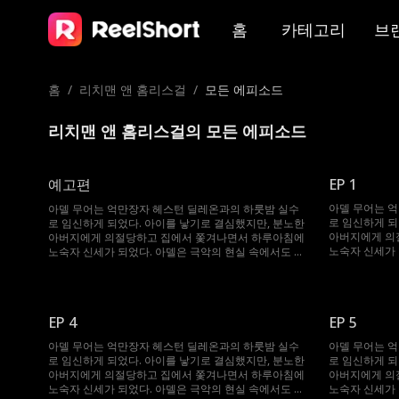
홈
카테고리
브
홈
/
리치맨 앤 홈리스걸
/
모든 에피소드
리치맨 앤 홈리스걸의 모든 에피소드
예고편
EP 1
아델 무어는 
아델 무어는 억만장자 헤스턴 딜레온과의 하룻밤 실수
로 임신하게 되
로 임신하게 되었다. 아이를 낳기로 결심했지만, 분노한
아버지에게 의
아버지에게 의절당하고 집에서 쫓겨나면서 하루아침에
노숙자 신세가 
노숙자 신세가 되었다. 아델은 극악의 현실 속에서도 아
들 브래드를 위
들 브래드를 위해 필사적으로 버티며 키워냈다. 그러던
어느 날, 아들
어느 날, 아들 브래드가 바로 그 재벌 헤스턴 딜레온과
우연히 마주치게
우연히 마주치게 된다. 헤스턴은 브래드를 보는 순간 자
신의 아들임을
신의 아들임을 직감하고 모자를 찾기 위해 필사적으로
EP 4
EP 5
뛰어들지만, 엇
뛰어들지만, 엇갈리는 단서와 오해 속에 아델과는 계속
마주치지 못한다
마주치지 못한다. 과연 헤스턴은 모든 오해와 엇갈린 운
아델 무어는 억만장자 헤스턴 딜레온과의 하룻밤 실수
아델 무어는 
명의 시간을 극
명의 시간을 극복하고, 그날처럼 다시 사랑으로 얽혀 완
로 임신하게 되었다. 아이를 낳기로 결심했지만, 분노한
로 임신하게 되
전한 가족을 이
전한 가족을 이룰 수 있을까?
아버지에게 의절당하고 집에서 쫓겨나면서 하루아침에
아버지에게 의
노숙자 신세가 되었다. 아델은 극악의 현실 속에서도 아
노숙자 신세가 