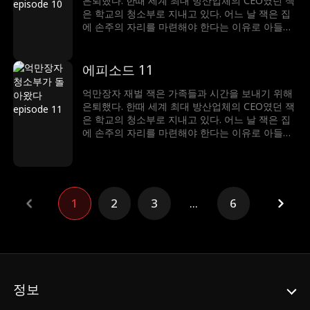
은퇴했다. 한때 세계 최대 방산업체의 CEO였던 잭
마는 이사회에서 쫓겨날 위기에 처하게 되고, 잭은
은 학교의 청소부로 지내고 있다. 어느 날 잭은 집
수십억 달러를 들여 엠마를 또 한번 구해내며 정체
에 손주의 자리를 마련해야 한다는 이유로 아들에
가 밝혀지게 되는데, 그는 전 세계에서 가장 돈이
의해 쫓겨난다. 잭은 우연히 위험에 처한 한 여성
많은 재벌이었다!
을 구하게 되고, 잭의 영웅 같은 모습에 감동한 여
성은 냉철한 학교 교장인 자신의 어머니 엠마와 잭
에피소드 11
을 연결시킨다. 두 사람은 계약 결혼을 하게 되고,
잭은 엠마 교장을 몰아내려는 학장의 계략 속에서
억만장자 재벌 잭은 가족들과 시간을 보내기 위해
엠마와 학교의 파산 위기까지 구해낸다. 하지만 엠
은퇴했다. 한때 세계 최대 방산업체의 CEO였던 잭
마는 이사회에서 쫓겨날 위기에 처하게 되고, 잭은
은 학교의 청소부로 지내고 있다. 어느 날 잭은 집
수십억 달러를 들여 엠마를 또 한번 구해내며 정체
에 손주의 자리를 마련해야 한다는 이유로 아들에
가 밝혀지게 되는데, 그는 전 세계에서 가장 돈이
의해 쫓겨난다. 잭은 우연히 위험에 처한 한 여성
많은 재벌이었다!
을 구하게 되고, 잭의 영웅 같은 모습에 감동한 여
성은 냉철한 학교 교장인 자신의 어머니 엠마와 잭
을 연결시킨다. 두 사람은 계약 결혼을 하게 되고,
잭은 엠마 교장을 몰아내려는 학장의 계략 속에서
1
2
3
...
6
엠마와 학교의 파산 위기까지 구해낸다. 하지만 엠
마는 이사회에서 쫓겨날 위기에 처하게 되고, 잭은
수십억 달러를 들여 엠마를 또 한번 구해내며 정체
가 밝혀지게 되는데, 그는 전 세계에서 가장 돈이
많은 재벌이었다!
정보