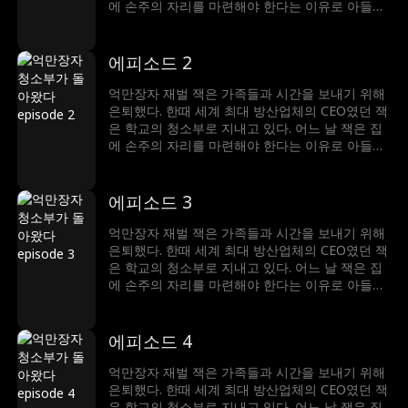
수십억 달러를 들여 엠마를 또 한번 구해내며 정체
에 손주의 자리를 마련해야 한다는 이유로 아들에
가 밝혀지게 되는데, 그는 전 세계에서 가장 돈이
의해 쫓겨난다. 잭은 우연히 위험에 처한 한 여성
많은 재벌이었다!
을 구하게 되고, 잭의 영웅 같은 모습에 감동한 여
성은 냉철한 학교 교장인 자신의 어머니 엠마와 잭
에피소드 2
을 연결시킨다. 두 사람은 계약 결혼을 하게 되고,
잭은 엠마 교장을 몰아내려는 학장의 계략 속에서
억만장자 재벌 잭은 가족들과 시간을 보내기 위해
엠마와 학교의 파산 위기까지 구해낸다. 하지만 엠
은퇴했다. 한때 세계 최대 방산업체의 CEO였던 잭
마는 이사회에서 쫓겨날 위기에 처하게 되고, 잭은
은 학교의 청소부로 지내고 있다. 어느 날 잭은 집
수십억 달러를 들여 엠마를 또 한번 구해내며 정체
에 손주의 자리를 마련해야 한다는 이유로 아들에
가 밝혀지게 되는데, 그는 전 세계에서 가장 돈이
의해 쫓겨난다. 잭은 우연히 위험에 처한 한 여성
많은 재벌이었다!
을 구하게 되고, 잭의 영웅 같은 모습에 감동한 여
성은 냉철한 학교 교장인 자신의 어머니 엠마와 잭
에피소드 3
을 연결시킨다. 두 사람은 계약 결혼을 하게 되고,
잭은 엠마 교장을 몰아내려는 학장의 계략 속에서
억만장자 재벌 잭은 가족들과 시간을 보내기 위해
엠마와 학교의 파산 위기까지 구해낸다. 하지만 엠
은퇴했다. 한때 세계 최대 방산업체의 CEO였던 잭
마는 이사회에서 쫓겨날 위기에 처하게 되고, 잭은
은 학교의 청소부로 지내고 있다. 어느 날 잭은 집
수십억 달러를 들여 엠마를 또 한번 구해내며 정체
에 손주의 자리를 마련해야 한다는 이유로 아들에
가 밝혀지게 되는데, 그는 전 세계에서 가장 돈이
의해 쫓겨난다. 잭은 우연히 위험에 처한 한 여성
많은 재벌이었다!
을 구하게 되고, 잭의 영웅 같은 모습에 감동한 여
성은 냉철한 학교 교장인 자신의 어머니 엠마와 잭
에피소드 4
을 연결시킨다. 두 사람은 계약 결혼을 하게 되고,
잭은 엠마 교장을 몰아내려는 학장의 계략 속에서
억만장자 재벌 잭은 가족들과 시간을 보내기 위해
엠마와 학교의 파산 위기까지 구해낸다. 하지만 엠
은퇴했다. 한때 세계 최대 방산업체의 CEO였던 잭
마는 이사회에서 쫓겨날 위기에 처하게 되고, 잭은
은 학교의 청소부로 지내고 있다. 어느 날 잭은 집