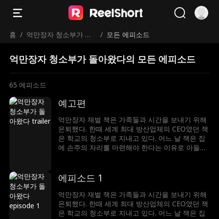
홈
/
억만장자 청소부가 돌
/
모든 에피소드
아왔다
억만장자 청소부가 돌아왔다의 모든 에피소드
65
에피소드
예고편
억만장자 재벌 잭은 가족들과 시간을 보내기 위해
은퇴했다. 한때 세계 최대 방산업체의 CEO였던 잭
은 학교의 청소부로 지내고 있다. 어느 날 잭은 집
에 손주의 자리를 마련해야 한다는 이유로 아들에
의해 쫓겨난다. 잭은 우연히 위험에 처한 한 여성
을 구하게 되고, 잭의 영웅 같은 모습에 감동한 여
성은 냉철한 학교 교장인 자신의 어머니 엠마와 잭
에피소드 1
을 연결시킨다. 두 사람은 계약 결혼을 하게 되고,
잭은 엠마 교장을 몰아내려는 학장의 계략 속에서
억만장자 재벌 잭은 가족들과 시간을 보내기 위해
엠마와 학교의 파산 위기까지 구해낸다. 하지만 엠
은퇴했다. 한때 세계 최대 방산업체의 CEO였던 잭
마는 이사회에서 쫓겨날 위기에 처하게 되고, 잭은
은 학교의 청소부로 지내고 있다. 어느 날 잭은 집