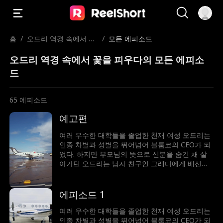
홈
/
오드리 역경 속에서 꽃
/
모든 에피소드
을 피우다
오드리 역경 속에서 꽃을 피우다의 모든 에피소
드
65
에피소드
예고편
여러 우수한 대학들을 졸업한 천재 여성 오드리는
인종 차별과 성별을 뛰어넘어 블룸코의 CEO가 되
었다. 하지만 부모님의 뜻으로 신분을 숨긴 채 살
아가던 오드리는 남자 친구인 그래디에게 배신을
당하게 되고, CEO의 자리마저 빼앗길 위기에 처하
는데. 어릴 적 경쟁 관계였던 라이더 말로우의 도
움을 받아 위기를 피하고, 언제나 적으로만 생각했
에피소드 1
던 말로우의 진심을 알게 되면서 함께 어려움을 헤
쳐나가게 된다
여러 우수한 대학들을 졸업한 천재 여성 오드리는
인종 차별과 성별을 뛰어넘어 블룸코의 CEO가 되