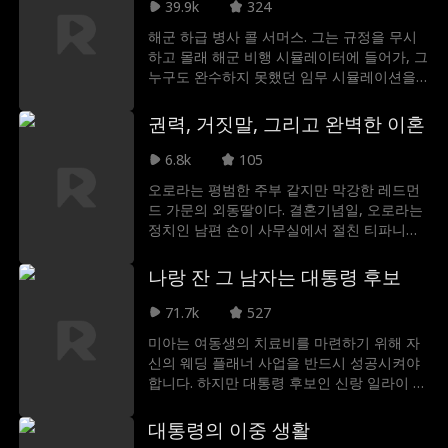
녀가 처음이자 유일하게 사랑했던 남자라는
39.9k
324
점이다. 게다가 그는 여전히 매들린을 되찾고
해군 하급 병사 콜 서머스. 그는 규정을 무시
싶어 한다.
하고 몰래 해군 비행 시뮬레이터에 들어가, 그
누구도 완수하지 못했던 임무 시뮬레이션을
완벽히 성공시킨다. 그의 놀라운 천재성을 목
격한 해군은 콜이야말로 제3차 세계대전을 막
권력, 거짓말, 그리고 완벽한 이혼
을 유일한 희망임을 직감한다. 하지만 그가 세
계를 구하기에 앞서, 먼저 부딪혀야 할 거대한
6.8k
105
벽들이 있다. 부패한 정치인들, 탐욕스러운 테
오로라는 평범한 주부 같지만 막강한 레드먼
크 거물들, 심지어 그의 발목을 잡는 불명예스
드 가문의 외동딸이다. 결혼기념일, 오로라는
러운 가문의 과거까지. 세계의 운명을 짊어진
정치인 남편 숀이 사무실에서 절친 티파니와
병사, 콜 서머스. 그는 이 모든 거대한 난관을
불륜을 저지르는 현장을 목격한다. 또한 두 사
헤쳐나가 인류를 구해낼 수 있을 것인가?
람 때문에 죽은 딸이 이식 수술을 받지 못했다
나랑 잔 그 남자는 대통령 후보
는 진실을 알고 분노한다. 가문에 연락해 숀을
떠나기로 한 오로라는 그가 모르게 이혼 합의
71.7k
527
서에 서명하게 만든다. 숀이 대놓고 배신을 이
미아는 여동생의 치료비를 마련하기 위해 자
어가는 동안 오로라는 굴욕을 견디며 사이다
신의 웨딩 플래너 사업을 반드시 성공시켜야
복수를 계획한다. 결국 선거 유세장에서 지지
합니다. 하지만 대통령 후보인 신랑 일라이 손
자들과 대중에게 숀의 본모습을 폭로한 오로
에게 마음이 끌리면서, 마음과 커리어가 무너
라는, 그의 정치 경력을 끝내고 그 자리를 빼
지지 않도록 부케와 감정을 함께 관리해야 하
대통령의 이중 생활
앗고자 주지사 선거 맞대결 출마를 결심한다.
는 상황에 놓입니다.