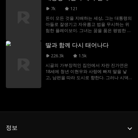
7k
121
돈이 모든 것을 지배하는 세상, 그는 대통령의
아들로 잘생기고 자유롭고 법을 무시하는 위
험한 플레이보이. 그녀는 꿈을 품은 평범한 청
소부, 대걸레 하나 들고 살아가는 소박한 여
자. 우연히 나눈 한순간의 키스가 미디어를 떠
딸과 함께 다시 태어나다
들썩하게 만들고 두 사람은 갑자기 가짜 연애
를 해야 하는 처지가 된다. 그는 무너진 이미
226.3k
1.5k
지를 지켜야 하고 그녀는 아픈 동생을 위해 돈
시골의 가부장적인 집안에서 자란 진가연은
이 필요하다. 거짓으로 시작된 사랑은 점점 진
18세에 청년 이현우와 사랑에 빠져 딸을 낳
심을 담기 시작하고 감춰둔 비밀과 밤마다 쌓
고, 남편을 따라 도시로 향한다. 그러나 시댁
여가는 설렘 속에서 두 사람은 결국 진짜 사랑
은 그녀의 출신을 싫어했고, 심지어 어린 딸에
을 찾을 수 있을까?
게 도둑 누명을 씌우는 일까지 벌어진다. 더는
견딜 수 없었던 진가연은 딸을 데리고 집을 떠
나고, 그 길에서 장애가 있는 군인 조은성을
만나게 된다. 이씨 집안의 끊임없는 괴롭힘에
도 조은성은 모녀를 지켜주며 함께 맞서고, 그
의 도움 속에서 진가연은 열심히 공부하여 재
정보
봉의 재능을 살려 작은 의류 공장을 세운다.
조은성 또한 그녀의 세심한 보살핌 덕분에 두