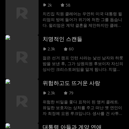
2k
58
치킨집 직원 클레어는 우연히 미국 대통령 윌
리엄의 방에 들어가 위기에 처한 그를 돕습니
다. 윌리엄은 계약 결혼을 제안하지만 클레어
는 그를 대통령 대역으로 착각하죠. 마피아에
게 납치된 그녀를 구하려 윌리엄이 특수부대
치명적인 스캔들
와 함께 나타나며 마침내 진실이 밝혀집니다!
2.3k
60
젊은 선거 캠프 인턴 사라는 낯선 남자와 하룻
밤을 보낸 후, 그가 상원의원 후보이자 자신의
상사인 크리스토퍼임을 알게 됩니다. 치열한
선거전 속에서 둘의 관계는 모든 걸 끝장낼 스
캔들이기에 사라는 정체를 숨깁니다. 과연 크
위험하고도 뜨거운 사랑
리스토퍼가 사랑한 건 그녀일까요, 아니면 그
녀의 거짓 모습일까요? 두 사람의 사랑은 서
2.3k
79
로를 파멸시킬까요, 아니면 스캔들을 이겨내
위험한 비밀을 쫓다 표적이 된 앵커 콜레트.
고 정계 최고의 커플로 거듭날까요?
유일한 보호자는 상처를 주고 떠난 옛 연인이
자 최정예 요원 루크입니다. 생사를 건 사투
속에서 다시 타오르는 열정. 과연 사랑은 탈출
구일까요, 치명적인 위기일까요?
대통령 아들과 계약 연애