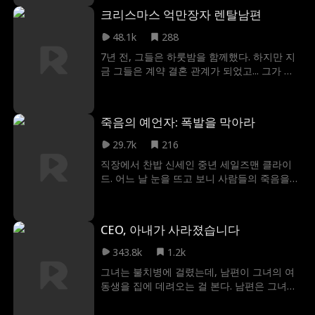
트는 자신이 가면의 남자라는 걸 부인하면서,
크리스마스 억만장자 렌탈남편
적들이 엘라를 노린다며 자신과 함께 살아야
한다고 한다. 엘라의 마음을 짓밟고 떠난 빈센
48.1k
288
트가 이제는 왜 그녀를 구하려는 걸까? 그리고
7년 전, 그들은 하룻밤을 함께했다. 하지만 지
어째서 인간처럼 보이지 않는 걸까? 엘라는 그
금 그들은 계약 결혼 관계가 되었고... 그가 알
를 믿을 수 있을까, 아니면 빈센트는 가면 이상
지도 못하는 자신의 아이와 함께 있다.
의 비밀을 더 숨기고 있는 것일까
죽음의 예언자: 폭발을 막아라
29.7k
216
직장에서 찬밥 신세인 중년 세일즈맨 클라이
드. 어느 날 눈을 뜨고 보니 사람들의 죽음을
예측하는 초능력을 얻게 된 것이다. 수많은 이
들을 구하려 하지만 아무도 믿어주지 않는다.
그러던 중 그의 능력은 회사 건물 전체를 날려
CEO, 아내가 사라졌습니다
버릴 폭탄 사건을 예고하는데... 모두를 구하기
위해 그는 폭탄을 설치한 범인을 찾아 막아야
343.8k
1.2k
한다.
그녀는 불치병에 걸렸는데, 남편이 그녀의 여
동생을 집에 데려오는 걸 본다. 남편은 그녀를
믿지 않고 괴롭힌다. 사고로 그녀는 모든 걸 잊
어버린다. 하지만 그는 그녀가 자신을 잊는 걸