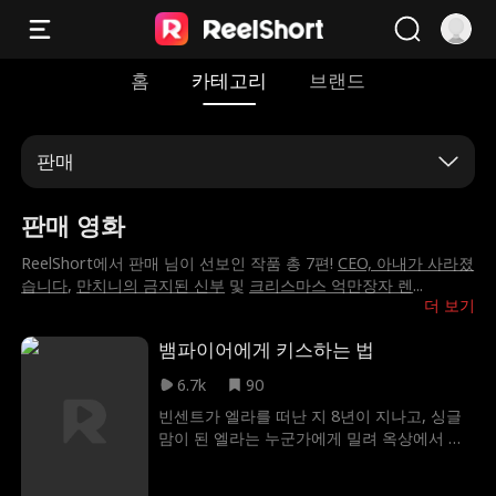
홈
카테고리
브랜드
판매
판매 영화
ReelShort에서 판매 님이 선보인 작품 총 7편!
CEO, 아내가 사라졌
습니다
,
만치니의 금지된 신부
및
크리스마스 억만장자 렌
...
더 보기
뱀파이어에게 키스하는 법
6.7k
90
빈센트가 엘라를 떠난 지 8년이 지나고, 싱글
맘이 된 엘라는 누군가에게 밀려 옥상에서 떨
어지지만 가면을 쓴 의문의 남자에게 구해진
다. 깨어나 보니 옆에는 빈센트가 있었고, 빈센