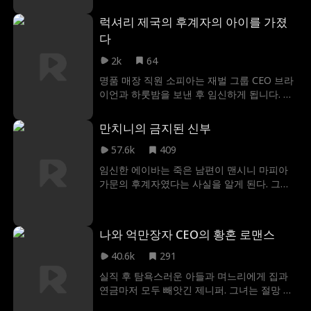
허락하지 않는다...
럭셔리 제국의 후계자의 아이를 가졌
다
2k
64
명품 매장 직원 소피아는 재벌 그룹 CEO 브라
이언과 하룻밤을 보낸 후 임신하게 됩니다. 직
장 동료들의 텃세와 가족의 끊임없는 금전적
요구로 고통받는 소피아. 브라이언은 그녀를
만치니의 금지된 신부
대신해 이들에게 맞서며, 소피아의 꿋꿋함에
점차 매료됩니다. 마침내 그의 정식 프러포즈
57.6k
409
와 함께 두 사람은 행복한 미래를 약속합니다.
임신한 에이바는 죽은 남편이 맨시니 마피아
가문의 후계자였다는 사실을 알게 된다. 그녀
를 보호하는 사람은 바로 남편의 냉혹한 동생,
새로운 마피아 교부 루카.위험한 권력의 소용
돌이 속에서, 둘 사이에는 금지된 사랑이 타오
나와 억만장자 CEO의 황혼 로맨스
르기 시작한다.적대 조직의 위협과 조직 내부
의 배신이 그들을 전쟁의 벼랑 끝으로 내몰 때,
40.6k
291
루카는 과연 에이바를 위해 모든 규칙을 깰 수
실직 후 탐욕스러운 아들과 며느리에게 집과
있을까?
연금마저 모두 빼앗긴 제니퍼. 그녀는 절망 끝
에 출연한 리얼리티 쇼에서 정체를 숨긴 재벌