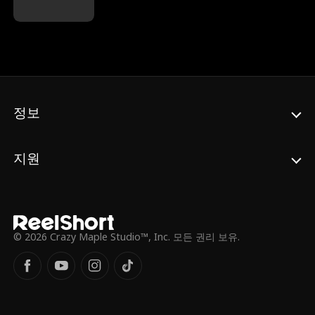
CEO 폴 마샬을 만나게 되었다. 폴은 제니퍼의
순수함에 반해 결혼했지만, 그녀를 보호하기
위해 폴과 그의 의붓딸 엠마는 자신들의 부유
한 배경을 계속 비밀로 했다. 그들은 힘을 합쳐
그녀의 아들을 포함해 그녀에게 해를 끼치려
는 사람들로부터 제니퍼를 강력하게 보호한다.
가족 간의 갈등과 감정의 격렬한 전개 속에서
제니퍼는 결국 폴의 진짜 정체를 알게 된다. 그
정보
리고 여기서 더욱 충격적인 진실이 밝혀졌는
데, 바로 폴의 의붓딸 엠마가 사실은 제니퍼가
오래전에 잃어버렸던 친딸이었다는 것이다. 모
지원
든 비밀이 풀린 이들의 여정은 가슴 벅찬 재회
와 치유로 완성된다.
© 2026 Crazy Maple Studio™, Inc. 모든 권리 보유.